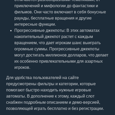
приключений и мифологии до фантастики и
фильмов. Они часто включают в себя бонусные
раунды, бесплатные вращения и другие
интересные функции.
Прогрессивные джекпоты:
В этих автоматах
накопительный джекпот растет с каждым
вращением, что дает игрокам шанс выиграть
огромные суммы. Прогрессивные джекпоты
могут достигать миллионов долларов, что делает
их особенно привлекательными для азартных
игроков.
Для удобства пользователей на сайте
предусмотрены фильтры и категории, которые
помогают быстро находить нужные игровые
автоматы. В дополнение к этому, каждый слот
снабжен подробным описанием и демо-версией,
позволяющей играть бесплатно и без регистрации.