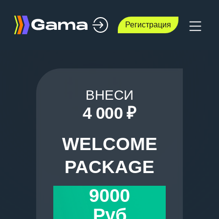
Регистрация
ВНЕСИ
4 000 ₽
WELCOME
PACKAGE
9000
Руб