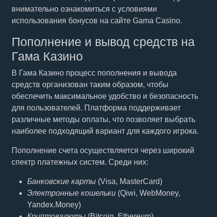
внимательно ознакомиться с условиями
использования бонусов на сайте Gama Casino.
Пополнение и вывод средств на
Гама Казино
В Гама Казино процесс пополнения и вывода
средств организован таким образом, чтобы
обеспечить максимальное удобство и безопасность
для пользователей. Платформа поддерживает
различные методы оплаты, что позволяет выбрать
наиболее подходящий вариант для каждого игрока.
Пополнение счета
осуществляется через широкий
спектр платежных систем. Среди них:
Банковские карты
(Visa, MasterCard)
Электронные кошельки
(Qiwi, WebMoney,
Yandex.Money)
Криптовалюты
(Bitcoin, Ethereum)