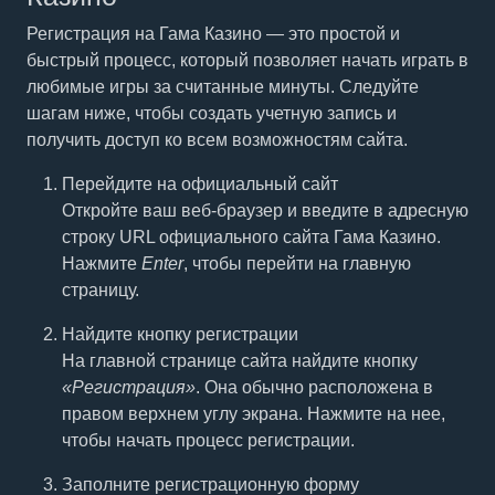
Регистрация на Гама Казино — это простой и
быстрый процесс, который позволяет начать играть в
любимые игры за считанные минуты. Следуйте
шагам ниже, чтобы создать учетную запись и
получить доступ ко всем возможностям сайта.
Перейдите на официальный сайт
Откройте ваш веб-браузер и введите в адресную
строку URL официального сайта Гама Казино.
Нажмите
Enter
, чтобы перейти на главную
страницу.
Найдите кнопку регистрации
На главной странице сайта найдите кнопку
«Регистрация»
. Она обычно расположена в
правом верхнем углу экрана. Нажмите на нее,
чтобы начать процесс регистрации.
Заполните регистрационную форму