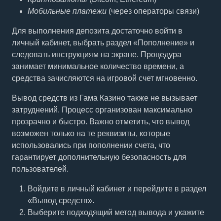
Мобильные платежи
(через операторы связи)
Для выполнения депозита достаточно войти в
личный кабинет, выбрать раздел «Пополнение» и
следовать инструкциям на экране. Процедура
занимает минимальное количество времени, а
средства зачисляются на игровой счет мгновенно.
Вывод средств
из Гама Казино также не вызывает
затруднений. Процесс организован максимально
прозрачно и быстро. Важно отметить, что вывод
возможен только на те реквизиты, которые
использовались при пополнении счета, что
гарантирует дополнительную безопасность для
пользователей.
Войдите в личный кабинет и перейдите в раздел
«Вывод средств».
Выберите подходящий метод вывода и укажите