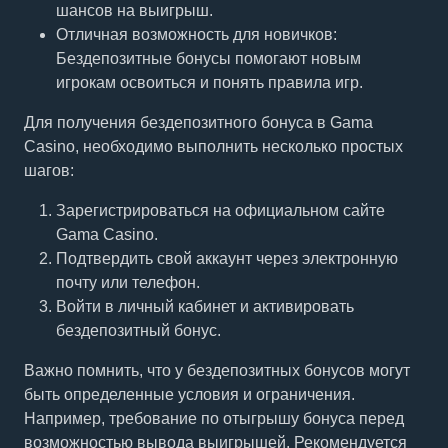
шансов на выигрыш.
Отличная возможность для новичков:
Бездепозитные бонусы помогают новым
игрокам освоиться и понять правила игр.
Для получения бездепозитного бонуса в Gama
Casino, необходимо выполнить несколько простых
шагов:
Зарегистрироваться на официальном сайте
Gama Casino.
Подтвердить свой аккаунт через электронную
почту или телефон.
Войти в личный кабинет и активировать
бездепозитный бонус.
Важно помнить, что у бездепозитных бонусов могут
быть определенные условия и ограничения.
Например, требование по отыгрышу бонуса перед
возможностью вывода выигрышей. Рекомендуется