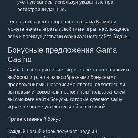
учетную запись, используя указанные при
регистрации данные.
Теперь вы зарегистрированы на Гама Казино и
можете начать играть в любимые игры, наслаждаясь
всеми преимуществами официального сайта. Удачи!
Бонусные предложения Gama
Casino
Gama Casino привлекает игроков не только широким
выбором игр, но и разнообразными бонусными
предложениями. Независимо от того, являетесь ли
вы новым игроком или постоянным пользователем,
вы сможете найти бонусы, которые сделают вашу
игру еще более увлекательной и выгодной.
Приветственный бонус
Каждый новый игрок получает щедрый