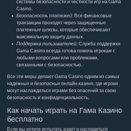
системы безопасности и честности игр на Gama
Casino.
Безопасность платежей:
Все финансовые
транзакции проходят через защищенные
платежные шлюзы, которые обеспечивают
максимальную защиту данных.
Поддержка пользователей:
Служба поддержки
Gama Casino всегда готова помочь игрокам с
любыми вопросами или проблемами,
связанными с безопасностью.
Все эти меры делают Gama Casino одним из самых
надежных и безопасных онлайн-казино, где игроки
могут наслаждаться играми без опасений за свою
безопасность и конфиденциальность.
Как начать играть на Гама Казино
бесплатно
Если вы хотите испытать азарт и насладиться