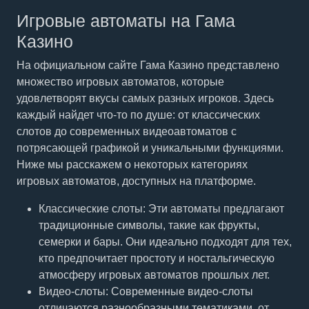
Игровые автоматы на Гама
Казино
На официальном сайте Гама Казино представлено
множество игровых автоматов, которые
удовлетворят вкусы самых разных игроков. Здесь
каждый найдет что-то по душе: от классических
слотов до современных видеоавтоматов с
потрясающей графикой и уникальными функциями.
Ниже мы расскажем о некоторых категориях
игровых автоматов, доступных на платформе.
Классические слоты:
Эти автоматы предлагают
традиционные символы, такие как фрукты,
семерки и бары. Они идеально подходят для тех,
кто предпочитает простоту и ностальгическую
атмосферу игровых автоматов прошлых лет.
Видео-слоты:
Современные видео-слоты
отличаются разнообразными тематиками, от