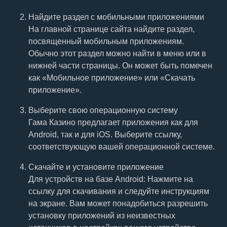
Найдите раздел с мобильными приложениями
На главной странице сайта найдите раздел,
посвященный мобильным приложениям.
Обычно этот раздел можно найти в меню или в
нижней части страницы. Он может быть помечен
как «Мобильное приложение» или «Скачать
приложение».
Выберите свою операционную систему
Гама Казино предлагает приложения как для
Android, так и для iOS. Выберите ссылку,
соответствующую вашей операционной системе.
Скачайте и установите приложение
Для устройств на базе Android: Нажмите на
ссылку для скачивания и следуйте инструкциям
на экране. Вам может понадобиться разрешить
установку приложений из неизвестных