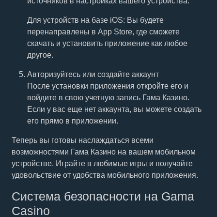
источников в настройках вашего устройства.
Для устройств на базе iOS: Вы будете
перенаправлены в App Store, где сможете
скачать и установить приложение как любое
другое.
Авторизуйтесь или создайте аккаунт
После установки приложения откройте его и
войдите в свою учетную запись Гама Казино.
Если у вас еще нет аккаунта, вы можете создать
его прямо в приложении.
Теперь вы готовы наслаждаться всеми
возможностями Гама Казино на вашем мобильном
устройстве. Играйте в любимые игры и получайте
удовольствие от удобства мобильного приложения.
Система безопасности на Gama
Casino